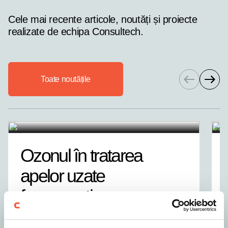
Cele mai recente articole, noutăți și proiecte
realizate de echipa Consultech.
Toate noutățile
Toate noutățile
Toate noutățile
Toate noutățile
Ozonul în tratarea
apelor uzate
farmaceutice: cum
funcționează și când