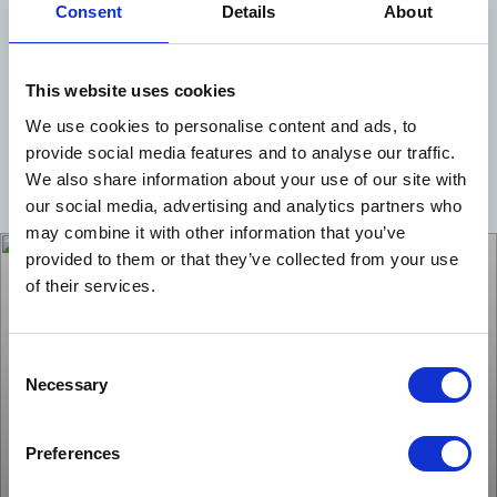
este soluția potrivită
Consent
Details
About
This website uses cookies
Articole
Insights
iulie 10, 2026
/
4 min timp de citit
We use cookies to personalise content and ads, to
provide social media features and to analyse our traffic.
We also share information about your use of our site with
our social media, advertising and analytics partners who
may combine it with other information that you’ve
provided to them or that they’ve collected from your use
of their services.
Consent
Necessary
Selection
Preferences