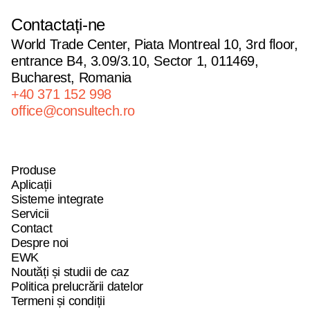
Contactați-ne
World Trade Center, Piata Montreal 10, 3rd floor,
entrance B4, 3.09/3.10, Sector 1, 011469,
Bucharest, Romania
+40 371 152 998
office@consultech.ro
Produse
Produse
Produse
Aplicații
Aplicații
Aplicații
Sisteme integrate
Sisteme integrate
Sisteme integrate
Servicii
Servicii
Servicii
Contact
Contact
Contact
Despre noi
Despre noi
Despre noi
EWK
EWK
EWK
Noutăți și studii de caz
Noutăți și studii de caz
Noutăți și studii de caz
Politica prelucrării datelor
Politica prelucrării datelor
Politica prelucrării datelor
Termeni și condiții
Termeni și condiții