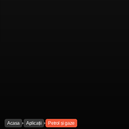
Acasa
Aplicații
Petrol și gaze