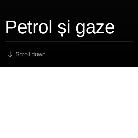
Acasa
Aplicații
Petrol și gaze
Petrol și gaze
Scroll down
Industria petrolului și gazelor naturale
Industria petrolului și gazelor este o
forță globală și rămâne sursa
principală de energie la nivel
mondial. Clienții noștri se confruntă