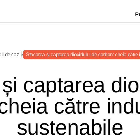
P
P
P
dii de caz
Stocarea și captarea dioxidului de carbon: cheia către 
dii de caz
Stocarea și captarea dioxidului de carbon: cheia către 
și captarea dio
cheia către indu
sustenabile