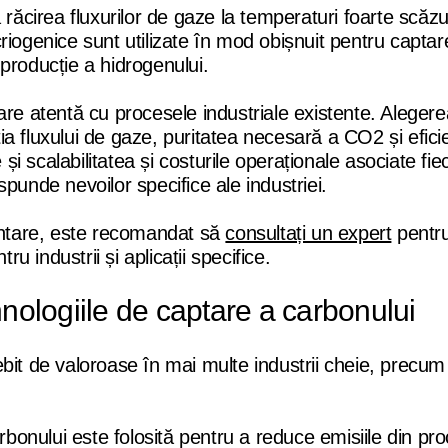
 răcirea fluxurilor de gaze la temperaturi foarte scăz
riogenice sunt utilizate în mod obișnuit pentru capta
e producție a hidrogenului.
are atentă cu procesele industriale existente. Alegere
a fluxului de gaze, puritatea necesară a CO2 și efici
 și scalabilitatea și costurile operaționale asociate fie
punde nevoilor specifice ale industriei.
mentare, este recomandat să
consultați un expert
pentru
ru industrii și aplicații specifice.
hnologiile de captare a carbonului
bit de valoroase în mai multe industrii cheie, precum
rbonului este folosită pentru a reduce emisiile din pr