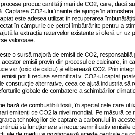
e procese produc cantități mari de CO2, care, dacă sun
eră. Captarea CO2-ului înainte de ajunge în atmosfera
captat este adesea utilizat în recuperarea îmbunătățit
jectat în câmpurile de petrol îmbătrânite pentru a sti
ajută la extracția rezervelor existente și oferă un uz
rse valoroase.
i este o sursă majoră de emisii de CO2, responsabilă 
 acestor emisii provin din procesul de calcinare, în ca
uce var (oxid de calciu) și eliberează CO2. Prin integ
 emisii pot fi reduse semnificativ. CO2-ul captat poate
de construcție alternative, ceea ce ajută industria să 
 eforturile globale de combatere a schimbărilor climati
pe bază de combustibili fosili, în special cele care util
mari emitenți de CO2 la nivel mondial. Pe măsură ce m
grarea tehnologiilor de captare a carbonului în aceste
e continuă să funcționeze și reduc semnificativ emisiile
ctuale de mediu și poziționează aceste centrale ca op