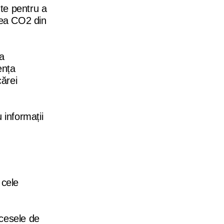
ute pentru a
rea CO2 din
a
ența
cărei
 informații
 cele
ocesele de