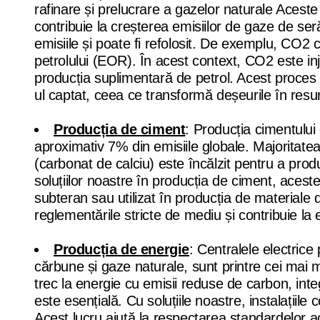
rafinare și prelucrare a gazelor naturale Acest
contribuie la creșterea emisiilor de gaze de s
emisiile și poate fi refolosit. De exemplu, CO2 
petrolului (EOR). În acest context, CO2 este in
producția suplimentară de petrol. Acest proces 
ul captat, ceea ce transformă deșeurile în resu
Producția de ciment
: Producția cimentulu
aproximativ 7% din emisiile globale. Majoritatea
(carbonat de calciu) este încălzit pentru a prod
soluțiilor noastre în producția de ciment, aceste
subteran sau utilizat în producția de materiale 
reglementările stricte de mediu și contribuie la
Producția de energie
: Centralele electrice 
cărbune și gaze naturale, sunt printre cei mai 
trec la energie cu emisii reduse de carbon, inte
este esențială. Cu soluțiile noastre, instalațiil
Acest lucru ajută la respectarea standardelor a