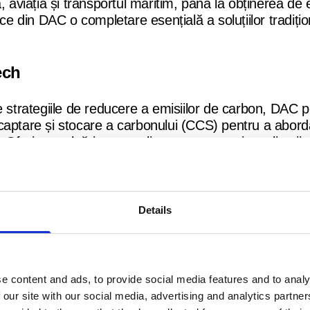
 aviația și transportul maritim, până la obținerea de e
ace din DAC o completare esențială a soluțiilor tradiți
ech
e strategiile de reducere a emisiilor de carbon, DAC 
captare și stocare a carbonului (CCS) pentru a abord
 Oferim evaluări personalizate pentru a ajuta clienții s
est fel, puteți obține:
CO2 nu numai la surse industriale, ci și direct din aer
Details
entru aplicații inovatoare, cum ar fi producerea de co
e content and ads, to provide social media features and to analy
entru evoluția cerințelor de reglementare și contribuți
 our site with our social media, advertising and analytics partn