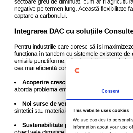
sectoare greu de diminuat, cum ar fi agricultura,
negative pe termen lung. Această flexibilitate f
captare a carbonului.
Integrarea DAC cu soluțiile Consult
Pentru industriile care doresc să își maximizez
funcționa în tandem cu sistemele existente de 
emisiile punctiforme, cât și emisiile atmosferice.
cea mai eficientă combinație de tehnologii. În ac
Acoperire crescută a emisiilor
: Captarea 
aborda problema emisiilor reziduale.
Consent
Noi surse de venit
: Folosirea CO2 captat p
sintetici sau materiale de construcție avansate.
This website uses cookies
We use cookies to personalis
Sustenabilitate pentru viitor
: Importantă p
information about your use of
obiectivele climatice pe termen lung.