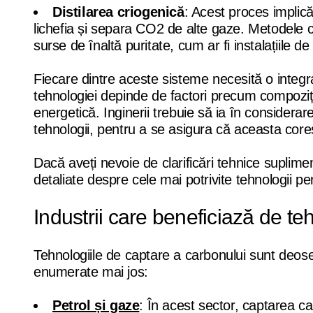
Distilarea criogenică
: Acest proces implică
lichefia și separa CO2 de alte gaze. Metodele c
surse de înaltă puritate, cum ar fi instalațiile d
Fiecare dintre aceste sisteme necesită o integr
tehnologiei depinde de factori precum compoziți
energetică. Inginerii trebuie să ia în considerare
tehnologii, pentru a se asigura că aceasta cores
Dacă aveți nevoie de clarificări tehnice supli
detaliate despre cele mai potrivite tehnologii pent
Industrii care beneficiază de te
Tehnologiile de captare a carbonului sunt deose
enumerate mai jos:
Petrol și gaze
: În acest sector, captarea ca