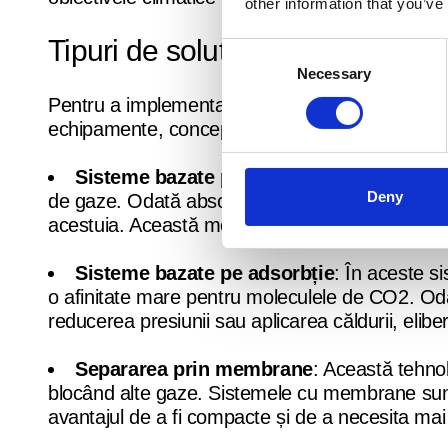
other information that you’ve
Tipuri de soluții și echipament
Consent
Necessary
Selection
Pentru a implementa eficient captarea carbonului
echipamente, concepute pentru a se adapta dife
Sisteme bazate pe absorbție
: Aceste sist
Deny
de gaze. Odată absorbit, CO2 este eliberat prin
acestuia. Această metodă este eficientă în sce
Sisteme bazate pe adsorbție
: În aceste s
o afinitate mare pentru moleculele de CO2. Oda
reducerea presiunii sau aplicarea căldurii, elib
Separarea prin membrane
: Această tehno
blocând alte gaze. Sistemele cu membrane sunt
avantajul de a fi compacte și de a necesita mai