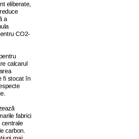
t eliberate,
 reduce
ă a
mula
 pentru CO2-
pentru
re calcarul
rarea
 fi stocat în
respecte
ce.
izează
arile fabrici
 centrale
 de carbon.
țiuni mai