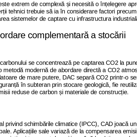
 este extrem de complexă și necesită o înțelegere ap
erții tehnici trebuie să ia în considerare factori precu
rea sistemelor de captare cu infrastructura industrial
bordare complementară a stocării
 a carbonului se concentrează pe captarea CO2 la pun
ă o metodă modernă de abordare directă a CO2 atmosf
ilatoare de mare putere, DAC separă CO2 printr-o seri
uranță în subteran prin stocare geologică, fie reutiliz
misii reduse de carbon și materiale de construcție.
 privind schimbările climatice (IPCC), CAD joacă un 
bale. Aplicațiile sale variază de la compensarea emisii