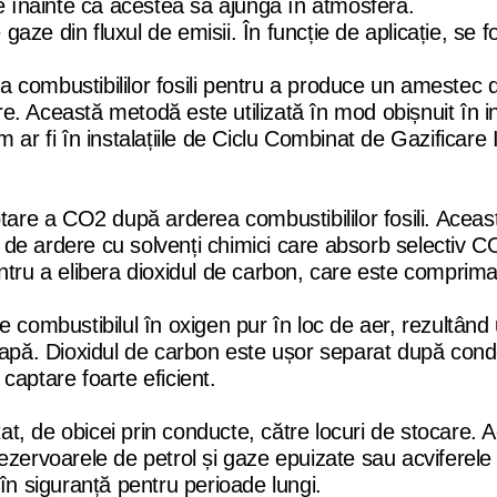
le înainte ca acestea să ajungă în atmosferă.
ze din fluxul de emisii. În funcție de aplicație, se f
ea combustibililor fosili pentru a produce un amestec
. Această metodă este utilizată în mod obișnuit în ind
 ar fi în instalațiile de Ciclu Combinat de Gazificare 
tare a CO2 după arderea combustibililor fosili. Aceas
de ardere cu solvenți chimici care absorb selectiv C
ntru a elibera dioxidul de carbon, care este comprimat
 combustibilul în oxigen pur în loc de aer, rezultând
e apă. Dioxidul de carbon este ușor separat după con
captare foarte eficient.
t, de obicei prin conducte, către locuri de stocare. 
ezervoarele de petrol și gaze epuizate sau acviferele 
în siguranță pentru perioade lungi.