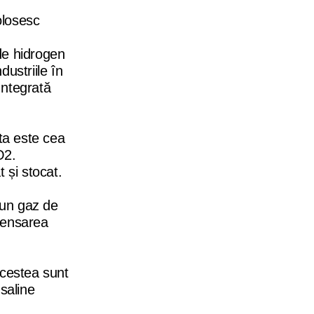
olosesc
 de hidrogen
ustriile în
Integrată
ta este cea
O2.
 și stocat.
 un gaz de
densarea
Acestea sunt
saline