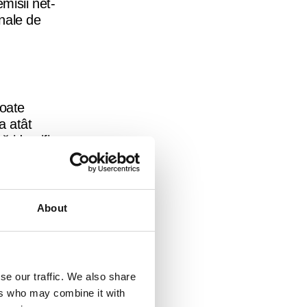
misii net-
onale de
poate
a atât
ă identifice
, pentru a
About
mbustibili
se our traffic. We also share
a la
ers who may combine it with