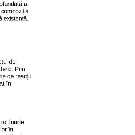
rofundată a
m compoziția
ă existentă.
ctul de
eric. Prin
e de reacții
at în
rol foarte
lor în