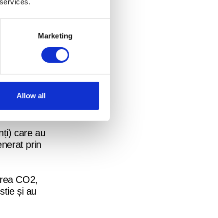
 services.
Marketing
 fluxurile
Allow all
stocarea
ți) care au
nerat prin
erea CO2,
tie și au