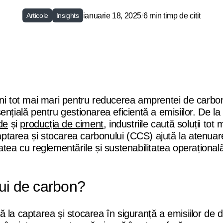
ianuarie 18, 2025
/
6 min timp de citit
Articole
Insights
uni tot mai mari pentru reducerea amprentei de carbo
nțială pentru gestionarea eficientă a emisiilor. De la
de
și
producția de ciment
, industriile caută soluții tot
Captarea și stocarea carbonului (CCS) ajută la atenua
tea cu reglementările și sustenabilitatea operațională
lui de carbon?
 la captarea și stocarea în siguranță a emisiilor de d