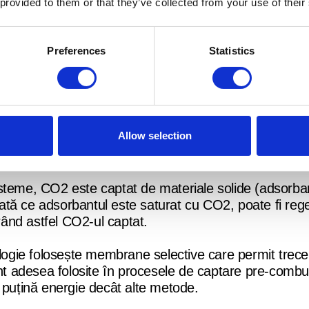
 provided to them or that they’ve collected from your use of their
e pentru captarea carbonului
Preferences
Statistics
, companiile pot alege dintr-o varietate de soluții și
ritelor procese și scări de operare:
eme folosesc solvenți chimici pentru a absorbi CO2 din
Allow selection
 încălzirea solventului, ceea ce permite captarea și 
nariile de captare post-combustie.
isteme, CO2 este captat de materiale solide (adsorban
tă ce adsorbantul este saturat cu CO2, poate fi rege
erând astfel CO2-ul captat.
logie folosește membrane selective care permit trec
 adesea folosite în procesele de captare pre-combus
 puțină energie decât alte metode.