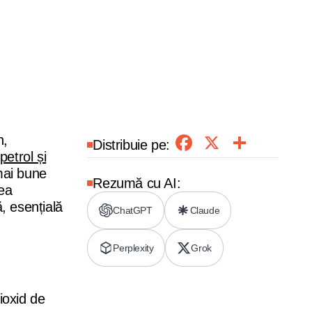
Facebook
X
Parta
n,
Distribuie pe:
petrol și
 mai bune
Rezumă cu AI:
rea
, esențială
ChatGPT
Claude
Perplexity
Grok
ioxid de