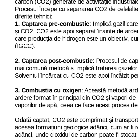
carbon (CO2) generate de activitățile industria
Procesul începe cu separarea CO2 de celelalte ga
diferite tehnici:
1. Captarea pre-combustie
: Implică gazificar
și CO2. CO2 este apoi separat înainte de ardere
care producția de hidrogen este un obiectiv, cum
(IGCC).
2. Captarea post-combustie
: Procesul de cap
mai comună metodă și implică tratarea gazelor 
Solventul încărcat cu CO2 este apoi încălzit pe
3. Combustia cu oxigen
: Această metodă arde
ardere format în principal din CO2 și vapori d
vaporilor de apă, ceea ce face acest proces de 
Odată captat, CO2 este comprimat și transporta
adesea formațiuni geologice adânci, cum ar fi r
adânci, unde dioxidul de carbon poate fi stocat 