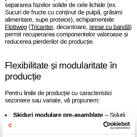
separarea fazelor solide de cele lichide (ex.
Sucuri de fructe cu conținut de pulpă, grăsimi
alimentare, supe proteice), echipamentele
Flottweg
(
Tricanter
, decantoare,
prese cu bandă
)
permit recuperarea componentelor valoroase și
reducerea pierderilor de producție.
Flexibilitate și modularitate în
producție
Pentru liniile de producție cu caracteristici
sezoniere sau variate, vă propunem:
Skiduri modulare pre-asamblate
– Soluții
„plug & play” pentru testare, creștere rapidă a
capacității de producție sau adaptare la rețete