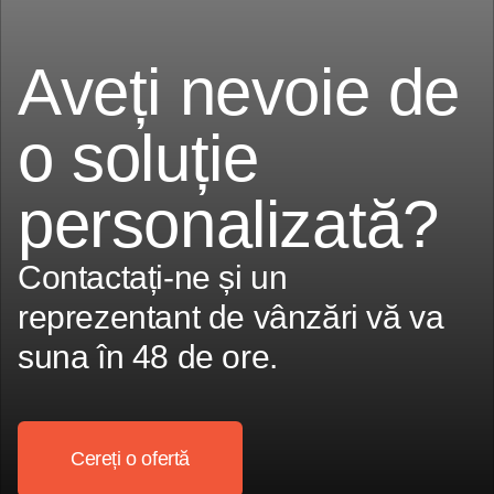
Aveți nevoie de
o soluție
personalizată?
Contactați-ne și un
reprezentant de vânzări vă va
suna în 48 de ore.
Cereți o ofertă
Cereți o ofertă
Cereți o ofertă