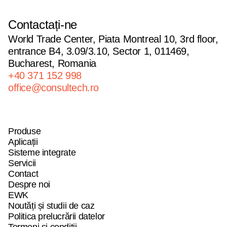
Contactați-ne
World Trade Center, Piata Montreal 10, 3rd floor,
entrance B4, 3.09/3.10, Sector 1, 011469,
Bucharest, Romania
+40 371 152 998
office@consultech.ro
Produse
Produse
Produse
Aplicații
Aplicații
Aplicații
Sisteme integrate
Sisteme integrate
Sisteme integrate
Servicii
Servicii
Servicii
Contact
Contact
Contact
Despre noi
Despre noi
Despre noi
EWK
EWK
EWK
Noutăți și studii de caz
Noutăți și studii de caz
Noutăți și studii de caz
Politica prelucrării datelor
Politica prelucrării datelor