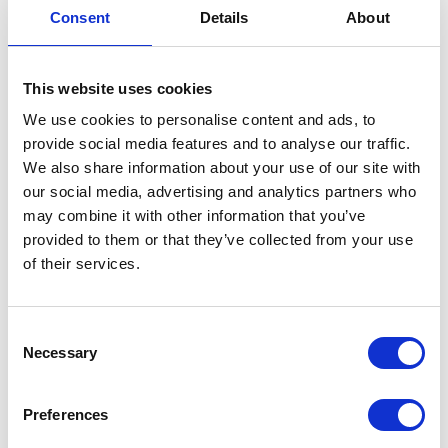
noi – inovatoare;
Consent
Details
About
Unități mobile de procesare sau răcire
–
închiriabile pentru termen scurt (vârfuri de
producție sau sezon de vara) sau intervenții de
This website uses cookies
urgență;
Automatizare și control complet al
We use cookies to personalise content and ads, to
parametrilor de proces
– drive-uri si filtre active
provide social media features and to analyse our traffic.
Danfoss, ușor de integrat în SCADA sau BMS.
We also share information about your use of our site with
our social media, advertising and analytics partners who
may combine it with other information that you’ve
Igienă, eficiență, trasabilitate
provided to them or that they’ve collected from your use
of their services.
Toate echipamentele oferite sunt conforme cu
reglementările EHEDG și standardele ISO, și pot
Consent
fi integrate în fluxuri de curățare CIP/SIP.
Necessary
Selection
Suplimentar, vă putem asista cu:
Preferences
Audit inițial al echipamentelor dvs.
Gestionare și implementare;