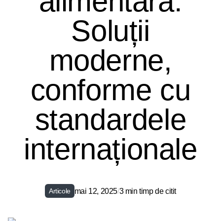
alimentară.
Soluții
moderne,
conforme cu
standardele
internaționale
mai 12, 2025
/
3 min timp de citit
Articole