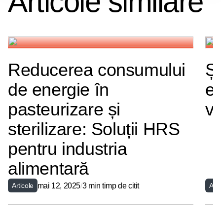
Articole similare
Reducerea consumului
Șt
de energie în
ex
pasteurizare și
v
sterilizare: Soluții HRS
pentru industria
alimentară
mai 12, 2025
/
3 min timp de citit
Articole
Arti